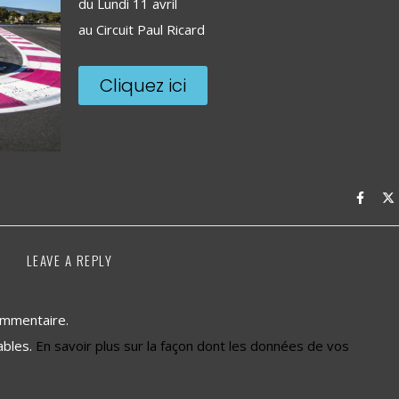
du Lundi 11 avril
au Circuit Paul Ricard
Cliquez ici
LEAVE A REPLY
ommentaire.
rables.
En savoir plus sur la façon dont les données de vos