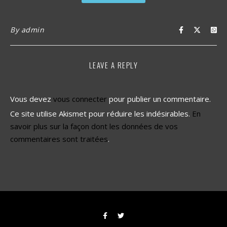
By
admin
LEAVE A REPLY
Vous devez
vous connecter
pour publier un commentaire.
Ce site utilise Akismet pour réduire les indésirables.
En
savoir plus sur la façon dont les données de vos
commentaires sont traitées
.